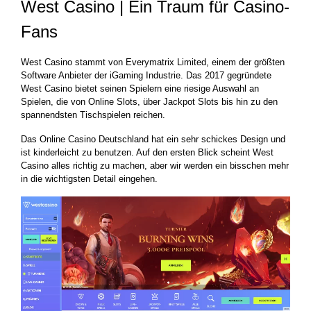
West Casino
| Ein Traum für Casino-
Fans
West Casino
stammt von Everymatrix Limited, einem der größten
So
f
tware
A
nbieter
der iGaming Industrie.
Das 2017 gegründete
West Casino
bietet seinen Spielern eine
riesige
Auswahl an
Spielen, die von Online Slots, über Jackpot Slots bis hin zu den
spannendsten Tischspielen reichen.
D
as Online Casino Deutschland
hat ein sehr
schickes
Design
und
ist kinderleicht zu benutzen
. Auf den ersten Blick scheint
West
Casino
alles richtig zu machen, aber wir werden ein
bisschen
mehr
in die wichtigsten
Detail
ein
gehen
.