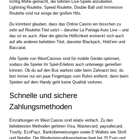
richtig Mühe gemacht, die tollsten Live-Spiele anzubieten.
Lightning Roulette, Speed Roulette, Double Ball und Immersive
Roulette sind nur einige der großen Hits.
Du könntest glauben, dass das
Online
Casino
ein bisschen zu
sehr auf Roulette-Titel setzt – darunter La Partage Auto Live – und
das ist es auch. Aber die gleiche Höflichkeit erstreckt sich auch
auf alle anderen beliebten Titel, darunter Blackjack, Hold’em und
Baccarat.
Alle Spiele von WestCasinos sind für mobile Geräte optimiert,
sodass die Spieler ihr Spiel-Erlebnis auch unterwegs genießen
können. Ob du auf den Bus wartest oder beim Zahnarzt bist, du
bist immer nur ein paar Fingertipps vom Ruhm entfernt, denn beim
Spielen auf dem Handy geht keine Qualität verloren.
Schnelle und sichere
Zahlungsmethoden
Einzahlungen im
West
Casino
sind relativ einfach. Zu den
beliebtesten Methoden gehören Visa, Mastercard, paysafecard,
Trustly, EcoPayz, Banküberweisungen sowie E-Wallets wie Skrill
und Neteller. Der Mindesteinzahlungsbetrag liegt bei 20 Euro und