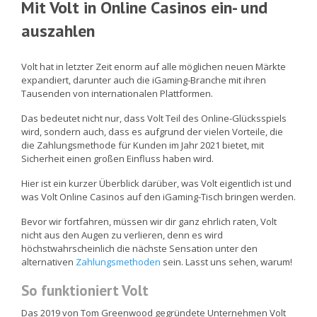
Mit Volt in Online Casinos ein- und
auszahlen
Volt hat in letzter Zeit enorm auf alle möglichen neuen Märkte
expandiert, darunter auch die iGaming-Branche mit ihren
Tausenden von internationalen Plattformen.
Das bedeutet nicht nur, dass Volt Teil des Online-Glücksspiels
wird, sondern auch, dass es aufgrund der vielen Vorteile, die
die Zahlungsmethode für Kunden im Jahr 2021 bietet, mit
Sicherheit einen großen Einfluss haben wird.
Hier ist ein kurzer Überblick darüber, was Volt eigentlich ist und
was Volt Online Casinos auf den iGaming-Tisch bringen werden.
Bevor wir fortfahren, müssen wir dir ganz ehrlich raten, Volt
nicht aus den Augen zu verlieren, denn es wird
höchstwahrscheinlich die nächste Sensation unter den
alternativen
Zahlungsmethoden
sein. Lasst uns sehen, warum!
So funktioniert Volt
Das 2019 von Tom Greenwood gegründete Unternehmen Volt