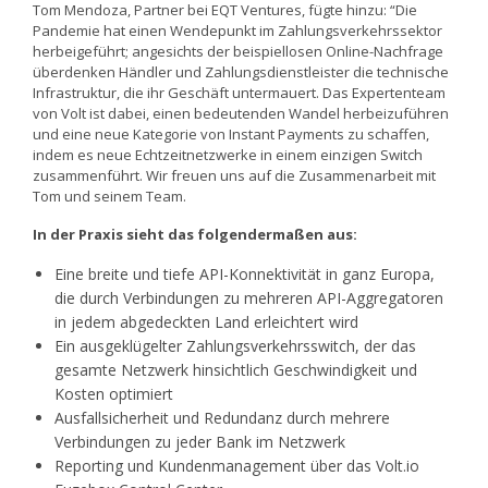
Tom Mendoza, Partner bei EQT Ventures, fügte hinzu: “Die
Pandemie hat einen Wendepunkt im Zahlungsverkehrssektor
herbeigeführt; angesichts der beispiellosen Online-Nachfrage
überdenken Händler und Zahlungsdienstleister die technische
Infrastruktur, die ihr Geschäft untermauert. Das Expertenteam
von Volt ist dabei, einen bedeutenden Wandel herbeizuführen
und eine neue Kategorie von Instant Payments zu schaffen,
indem es neue Echtzeitnetzwerke in einem einzigen Switch
zusammenführt. Wir freuen uns auf die Zusammenarbeit mit
Tom und seinem Team.
In der Praxis sieht das folgendermaßen aus:
Eine breite und tiefe API-Konnektivität in ganz Europa,
die durch Verbindungen zu mehreren API-Aggregatoren
in jedem abgedeckten Land erleichtert wird
Ein ausgeklügelter Zahlungsverkehrsswitch, der das
gesamte Netzwerk hinsichtlich Geschwindigkeit und
Kosten optimiert
Ausfallsicherheit und Redundanz durch mehrere
Verbindungen zu jeder Bank im Netzwerk
Reporting und Kundenmanagement über das Volt.io