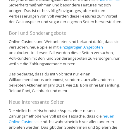
Sicherheitsmaßnahmen und besondere Features mit sich
bringen. Das ist nichts völlig Einzigartiges, aber mit den
Verbesserungen von Volt werden diese Features zum Vorteil
der Casinospieler und sogar der eigenen Seiten hervorstechen.
Boni und Sonderangebote
Online Casinos und Wettanbieter sind bekannt dafür, dass sie
versuchen, neue Spieler mit
einzigartigen Angeboten
anzulocken. In diesem Fall werden diese Seiten versuchen,
Volt-Kunden mit Boni und Sonderangeboten zu versorgen, nur
weil sie die Zahlungsmethode nutzen.
Das bedeutet, dass du mit Volt nicht nur einen
Willkommensbonus bekommst, sondern auch alle anderen
beliebten Aktionen im Jahr 2021, wie z.B. Boni ohne Einzahlung,
Reload Boni, Cashback und mehr.
Neue interessante Seiten
Der vielleicht erfrischendste Aspekt einer neuen
Zahlungsmethode wie Volt ist die Tatsache, dass die
neuen
Online Casinos
sie höchstwahrscheinlich vor allen anderen
anbieten werden. Das gibt den Spielerinnen und Spielern die