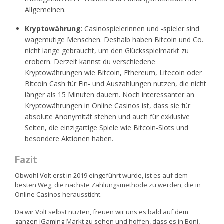
Allgemeinen.
Kryptowährung
: Casinospielerinnen und -spieler sind
wagemutige Menschen. Deshalb haben Bitcoin und Co.
nicht lange gebraucht, um den Glücksspielmarkt zu
erobern. Derzeit kannst du verschiedene
Kryptowährungen wie Bitcoin, Ethereum, Litecoin oder
Bitcoin Cash für Ein- und Auszahlungen nutzen, die nicht
länger als 15 Minuten dauern. Noch interessanter an
Kryptowährungen in Online Casinos ist, dass sie für
absolute Anonymität stehen und auch für exklusive
Seiten, die einzigartige Spiele wie Bitcoin-Slots und
besondere Aktionen haben.
Fazit
Obwohl Volt erst in 2019 eingeführt wurde, ist es auf dem
besten Weg, die nächste Zahlungsmethode zu werden, die in
Online Casinos heraussticht.
Da wir Volt selbst nuzten, freuen wir uns es bald auf dem
ganzen iGaming-Markt zu sehen und hoffen, dass es in Boni,